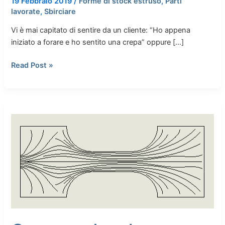
19 Febbraio 2019
/
Forme di stock estruso
,
Parti
lavorate
,
Sbirciare
Vi è mai capitato di sentire da un cliente: “Ho appena
iniziato a forare e ho sentito una crepa” oppure […]
Read Post »
Comprendere
le
proprietà
del
foglio
dati
per
massimizzare
le
prestazioni