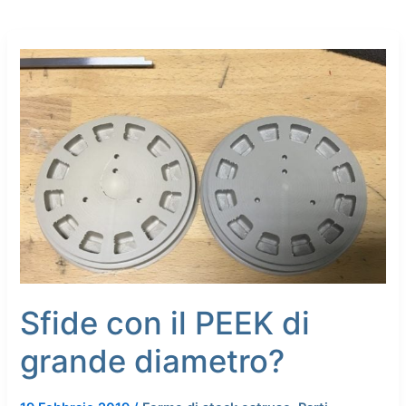
Sfide
con
il
PEEK
di
grande
diametro?
Sfide con il PEEK di
grande diametro?