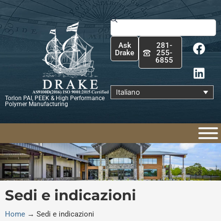
Vai
al
Cerca
contenuto
F
L
Ask
281-
a
i
Drake
255-
6855
c
n
e
k
b
e
Italiano
Torlon PAI, PEEK & High Performance
o
d
Polymer Manufacturing
o
i
k
n
Sedi e indicazioni
Home
→
Sedi e indicazioni