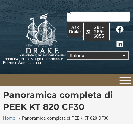
Vai
al
Cerca
contenuto
F
L
Ask
281-
a
i
Drake
255-
6855
c
n
e
k
b
e
Italiano
Torlon PAI, PEEK & High Performance
o
d
Polymer Manufacturing
o
i
k
n
Panoramica completa di
PEEK KT 820 CF30
Home
→
Panoramica completa di PEEK KT 820 CF30