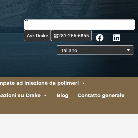
Cerca
F
L
Ask Drake
281-255-6855
a
i
c
n
Italiano
e
k
b
e
o
d
o
i
ampate ad iniezione da polimeri
k
n
azioni su Drake
Blog
Contatto generale