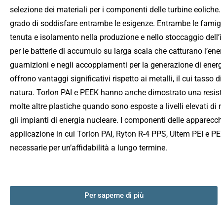
selezione dei materiali per i componenti delle turbine eoliche.
grado di soddisfare entrambe le esigenze. Entrambe le famigli
tenuta e isolamento nella produzione e nello stoccaggio dell’i
per le batterie di accumulo su larga scala che catturano l’energ
guarnizioni e negli accoppiamenti per la generazione di energ
offrono vantaggi significativi rispetto ai metalli, il cui tasso 
natura. Torlon PAI e PEEK hanno anche dimostrato una resiste
molte altre plastiche quando sono esposte a livelli elevati di 
gli impianti di energia nucleare. I componenti delle apparecchi
applicazione in cui Torlon PAI, Ryton R-4 PPS, Ultem PEI e PEEK
necessarie per un’affidabilità a lungo termine.
Per saperne di più