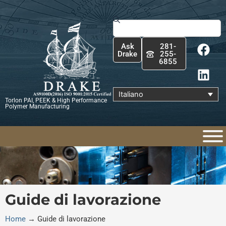
Vai
al
Cerca
contenuto
F
L
Ask
281-
a
i
Drake
255-
6855
c
n
e
k
b
e
Italiano
Torlon PAI, PEEK & High Performance
o
d
Polymer Manufacturing
o
i
k
n
Guide di lavorazione
Home
→
Guide di lavorazione