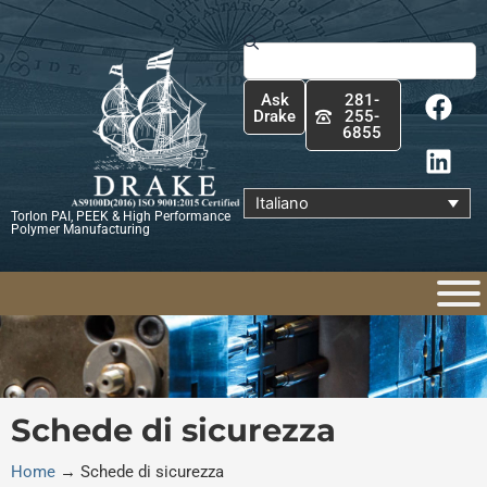
Vai
al
Cerca
contenuto
F
L
Ask
281-
a
i
Drake
255-
6855
c
n
e
k
b
e
Italiano
Torlon PAI, PEEK & High Performance
o
d
Polymer Manufacturing
o
i
k
n
Schede di sicurezza
Home
→
Schede di sicurezza