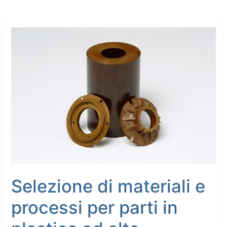
Selezione
di
materiali
e
processi
per
parti
in
plastica
ad
alte
prestazioni
Selezione di materiali e
processi per parti in