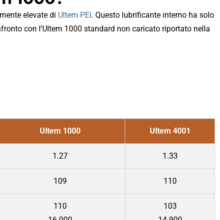
amente elevate di
Ultem PEI
. Questo lubrificante interno ha solo
confronto con l’Ultem 1000 standard non caricato riportato nella
Ultem 1000
Ultem 4001
1.27
1.33
109
110
110
103
16.000
14.900