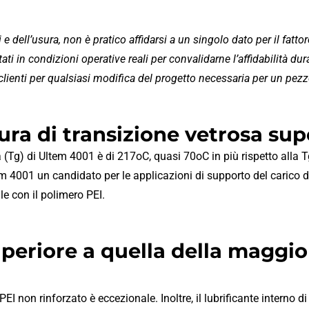
 e dell’usura, non è pratico affidarsi a un singolo dato per il fatto
n condizioni operative reali per convalidarne l’affidabilità duran
 clienti per qualsiasi modifica del progetto necessaria per un pezz
a di transizione vetrosa supe
(Tg) di Ultem 4001 è di 217oC, quasi 70oC in più rispetto alla T
m 4001 un candidato per le applicazioni di supporto del carico d
le con il polimero PEI.
uperiore a quella della maggio
PEI non rinforzato è eccezionale. Inoltre, il lubrificante interno 