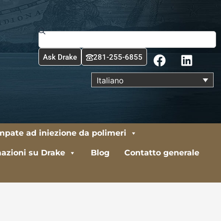
Cerca
F
L
Ask Drake
281-255-6855
a
i
c
n
Italiano
e
k
b
e
o
d
o
i
ampate ad iniezione da polimeri
k
n
azioni su Drake
Blog
Contatto generale