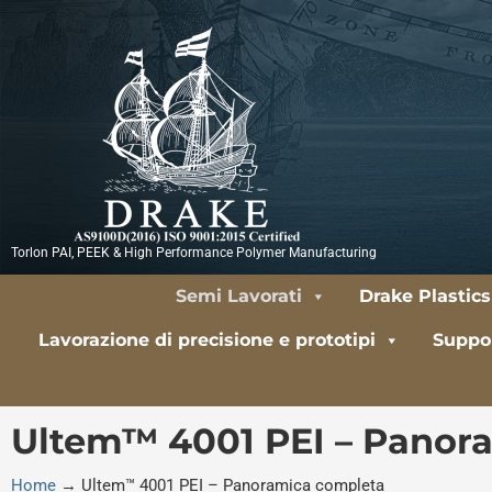
Vai
al
contenuto
Torlon PAI, PEEK & High Performance Polymer Manufacturing
Semi Lavorati
Drake Plastics
Lavorazione di precisione e prototipi
Suppor
Ultem™ 4001 PEI – Panor
Home
→
Ultem™ 4001 PEI – Panoramica completa