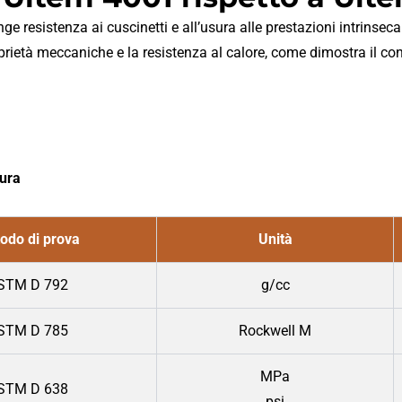
e resistenza ai cuscinetti e all’usura alle prestazioni intrinsec
 proprietà meccaniche e la resistenza al calore, come dimostra il 
sura
odo di prova
Unità
STM D 792
g/cc
STM D 785
Rockwell M
MPa
STM D 638
psi