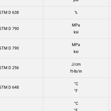
STM D 638
%
MPa
STM D 790
ksi
MPa
STM D 790
ksi
J/cm
STM D 256
ft-lb/in
°C
STM D 648
°F
°C
°F