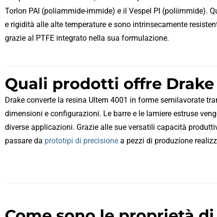
Torlon PAI (poliammide-immide) e il Vespel PI (poliimmide). Q
e rigidità alle alte temperature e sono intrinsecamente resistent
grazie al PTFE integrato nella sua formulazione.
Quali prodotti offre Drak
Drake converte la resina Ultem 4001 in forme semilavorate tr
dimensioni e configurazioni. Le barre e le lamiere estruse ven
diverse applicazioni. Grazie alle sue versatili capacità produtt
passare da
prototipi di precisione
a pezzi di produzione realiz
Come sono le proprietà di