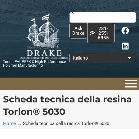
Vai
al
Cerca
contenuto
F
L
Ask
281-
a
i
Drake
255-
6855
c
n
e
k
b
e
Italiano
Torlon PAI, PEEK & High Performance
o
d
Polymer Manufacturing
o
i
k
n
Scheda tecnica della resina
Torlon® 5030
Home
→
Scheda tecnica della resina Torlon® 5030